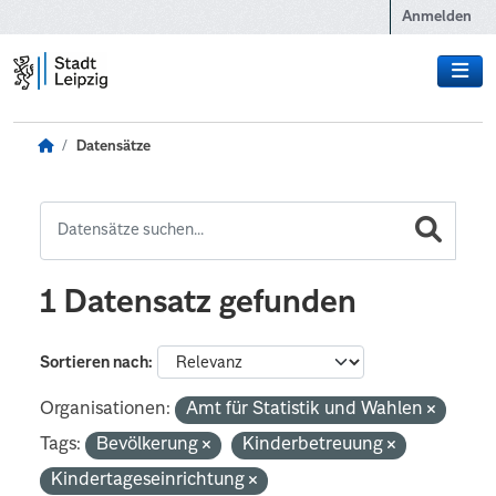
Zum Hauptinhalt wechseln
Anmelden
Datensätze
1 Datensatz gefunden
Sortieren nach
Organisationen:
Amt für Statistik und Wahlen
Tags:
Bevölkerung
Kinderbetreuung
Kindertageseinrichtung