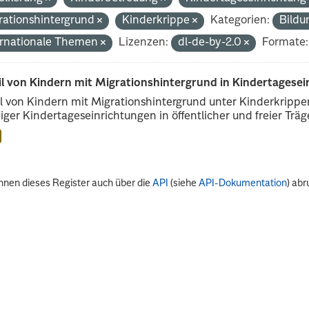
rationshintergrund
Kinderkrippe
Kategorien:
Bildu
ernationale Themen
Lizenzen:
dl-de-by-2.0
Formate:
il von Kindern mit Migrationshintergrund in Kindertagese
l von Kindern mit Migrationshintergrund unter Kinderkripp
iger Kindertageseinrichtungen in öffentlicher und freier Träge
nnen dieses Register auch über die
API
(siehe
API-Dokumentation
) abr