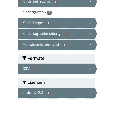
Kinderbetreuung
-
x
1
Kindergarten
-
1
Kinderkrippe
-
x
1
Kindertageseinrichtung
-
x
1
Migrationshintergrund
-
x
1
Formate
CSV
-
x
1
Lizenzen
dl-de-by-2.0
-
x
1