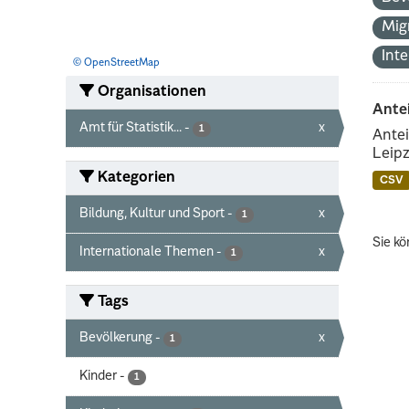
Mig
Int
© OpenStreetMap
Organisationen
Ante
Amt für Statistik...
-
x
1
Antei
Leipz
Kategorien
CSV
Bildung, Kultur und Sport
-
x
1
Sie kö
Internationale Themen
-
x
1
Tags
Bevölkerung
-
x
1
Kinder
-
1