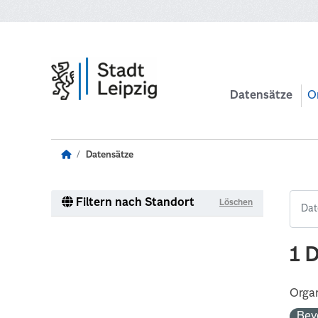
Zum Hauptinhalt wechseln
Datensätze
O
Datensätze
Filtern nach Standort
Löschen
1 
Organ
Bev