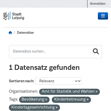
Zum Hauptinhalt wechseln
Anmelden
Datensätze
1 Datensatz gefunden
Sortieren nach
Organisationen:
Amt für Statistik und Wahlen
Tags:
Bevölkerung
Kinderbetreuung
Kindertageseinrichtung