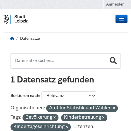
Zum Hauptinhalt wechseln
Anmelden
Datensätze
1 Datensatz gefunden
Sortieren nach
Organisationen:
Amt für Statistik und Wahlen
Tags:
Bevölkerung
Kinderbetreuung
Kindertageseinrichtung
Lizenzen: