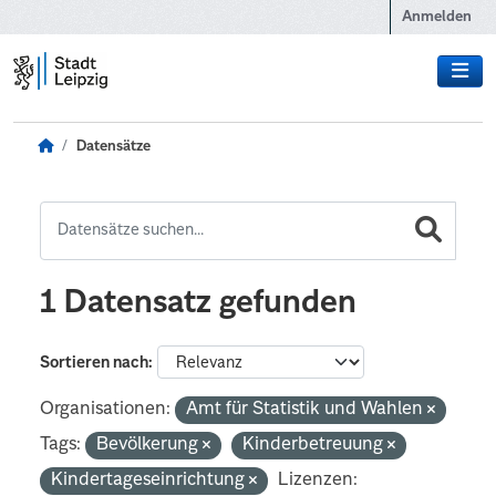
Zum Hauptinhalt wechseln
Anmelden
Datensätze
1 Datensatz gefunden
Sortieren nach
Organisationen:
Amt für Statistik und Wahlen
Tags:
Bevölkerung
Kinderbetreuung
Kindertageseinrichtung
Lizenzen: