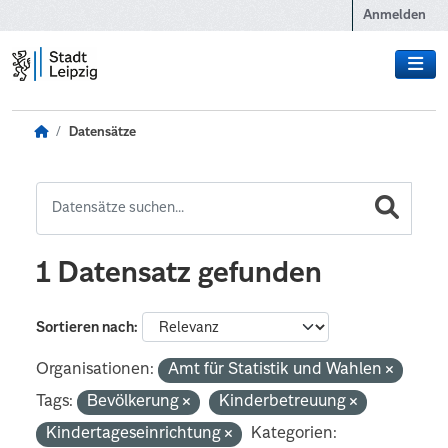
Zum Hauptinhalt wechseln
Anmelden
Datensätze
1 Datensatz gefunden
Sortieren nach
Organisationen:
Amt für Statistik und Wahlen
Tags:
Bevölkerung
Kinderbetreuung
Kindertageseinrichtung
Kategorien: