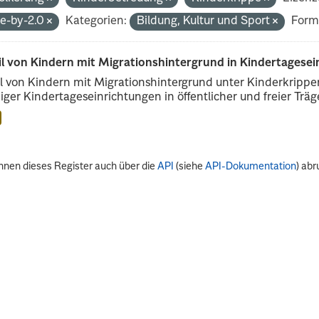
de-by-2.0
Kategorien:
Bildung, Kultur und Sport
Form
il von Kindern mit Migrationshintergrund in Kindertagese
l von Kindern mit Migrationshintergrund unter Kinderkripp
iger Kindertageseinrichtungen in öffentlicher und freier Träge
nnen dieses Register auch über die
API
(siehe
API-Dokumentation
) abr