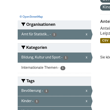
Kin
© OpenStreetMap
Ante
Organisationen
Antei
Leipz
Amt für Statistik...
-
x
1
CSV
Kategorien
Bildung, Kultur und Sport
-
x
Sie kö
1
Internationale Themen
-
1
Tags
Bevölkerung
-
x
1
Kinder
-
x
1