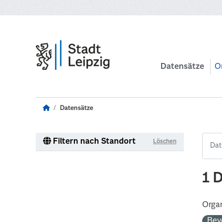
Zum Hauptinhalt wechseln
Datensätze
O
Datensätze
Filtern nach Standort
Löschen
1 
Organ
Bev