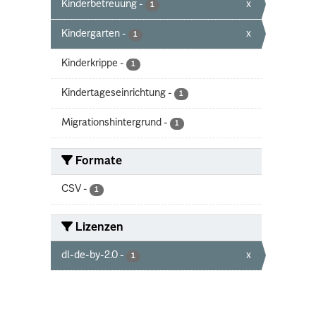
Kinderbetreuung
-
x
1
Kindergarten
-
x
1
Kinderkrippe
-
1
Kindertageseinrichtung
-
1
Migrationshintergrund
-
1
Formate
CSV
-
1
Lizenzen
dl-de-by-2.0
-
x
1