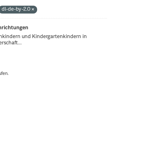
dl-de-by-2.0
inrichtungen
enkindern und Kindergartenkindern in
rschaft...
ufen.