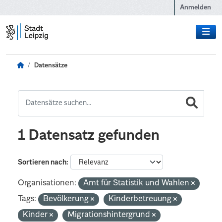
Zum Hauptinhalt wechseln
Anmelden
Datensätze
1 Datensatz gefunden
Sortieren nach
Organisationen:
Amt für Statistik und Wahlen
Tags:
Bevölkerung
Kinderbetreuung
Kinder
Migrationshintergrund