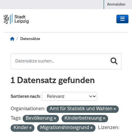
Zum Hauptinhalt wechseln
Anmelden
Datensätze
1 Datensatz gefunden
Sortieren nach
Organisationen:
Amt für Statistik und Wahlen
Tags:
Bevölkerung
Kinderbetreuung
Kinder
Migrationshintergrund
Lizenzen: