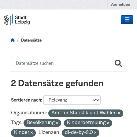
Zum Hauptinhalt wechseln
Anmelden
Datensätze
2 Datensätze gefunden
Sortieren nach
Organisationen:
Amt für Statistik und Wahlen
Tags:
Bevölkerung
Kinderbetreuung
Kinder
Lizenzen:
dl-de-by-2.0