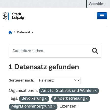
Zum Hauptinhalt wechseln
Anmelden
Datensätze
1 Datensatz gefunden
Sortieren nach
Organisationen:
Amt für Statistik und Wahlen
Tags:
Bevölkerung
Kinderbetreuung
Migrationshintergrund
Lizenzen: