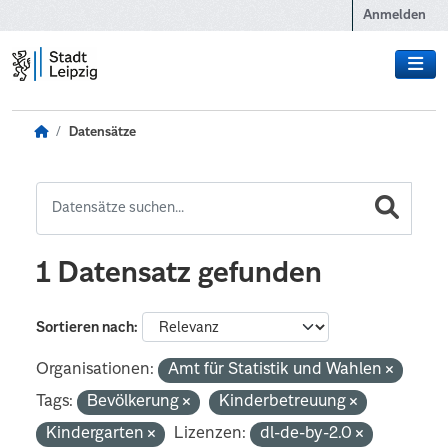
Zum Hauptinhalt wechseln
Anmelden
Datensätze
1 Datensatz gefunden
Sortieren nach
Organisationen:
Amt für Statistik und Wahlen
Tags:
Bevölkerung
Kinderbetreuung
Kindergarten
Lizenzen:
dl-de-by-2.0