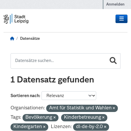
Zum Hauptinhalt wechseln
Anmelden
Datensätze
1 Datensatz gefunden
Sortieren nach
Organisationen:
Amt für Statistik und Wahlen
Tags:
Bevölkerung
Kinderbetreuung
Kindergarten
Lizenzen:
dl-de-by-2.0