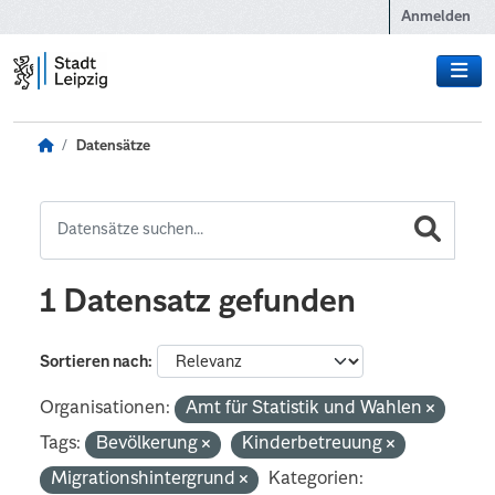
Zum Hauptinhalt wechseln
Anmelden
Datensätze
1 Datensatz gefunden
Sortieren nach
Organisationen:
Amt für Statistik und Wahlen
Tags:
Bevölkerung
Kinderbetreuung
Migrationshintergrund
Kategorien: