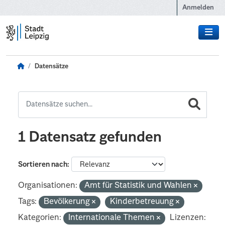
Zum Hauptinhalt wechseln
Anmelden
Datensätze
1 Datensatz gefunden
Sortieren nach
Organisationen:
Amt für Statistik und Wahlen
Tags:
Bevölkerung
Kinderbetreuung
Kategorien:
Internationale Themen
Lizenzen: