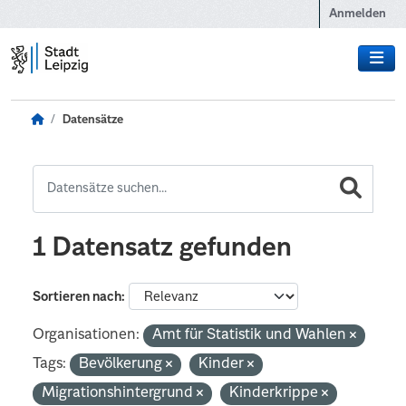
Zum Hauptinhalt wechseln
Anmelden
Datensätze
1 Datensatz gefunden
Sortieren nach
Organisationen:
Amt für Statistik und Wahlen
Tags:
Bevölkerung
Kinder
Migrationshintergrund
Kinderkrippe