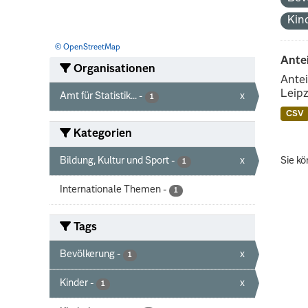
Kin
© OpenStreetMap
Ante
Organisationen
Antei
Leipz
Amt für Statistik...
-
x
1
CSV
Kategorien
Bildung, Kultur und Sport
-
x
Sie kö
1
Internationale Themen
-
1
Tags
Bevölkerung
-
x
1
Kinder
-
x
1