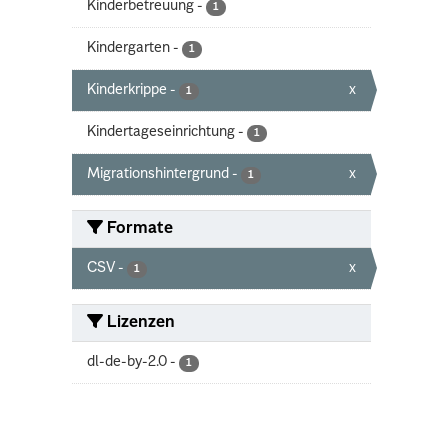
Kinderbetreuung
-
1
Kindergarten
-
1
Kinderkrippe
-
x
1
Kindertageseinrichtung
-
1
Migrationshintergrund
-
x
1
Formate
CSV
-
x
1
Lizenzen
dl-de-by-2.0
-
1