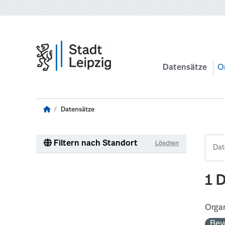
Zum Hauptinhalt wechseln
Datensätze
O
Datensätze
Filtern nach Standort
Löschen
1 
Organ
Bev