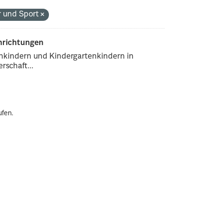
r und Sport
inrichtungen
enkindern und Kindergartenkindern in
rschaft...
ufen.