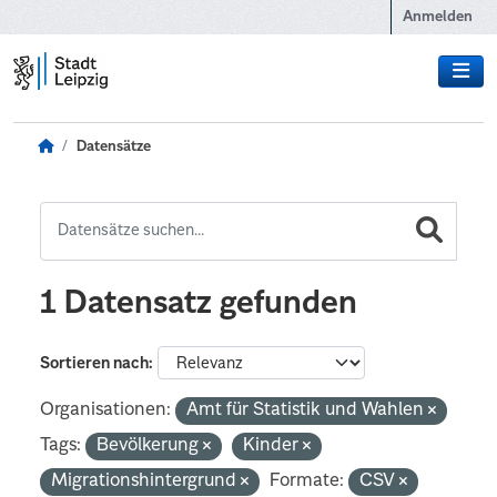
Zum Hauptinhalt wechseln
Anmelden
Datensätze
1 Datensatz gefunden
Sortieren nach
Organisationen:
Amt für Statistik und Wahlen
Tags:
Bevölkerung
Kinder
Migrationshintergrund
Formate:
CSV