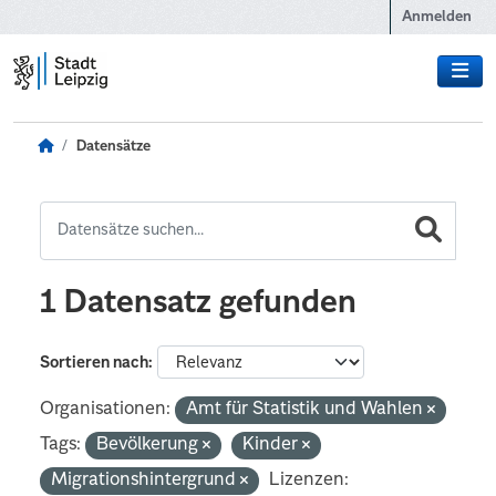
Zum Hauptinhalt wechseln
Anmelden
Datensätze
1 Datensatz gefunden
Sortieren nach
Organisationen:
Amt für Statistik und Wahlen
Tags:
Bevölkerung
Kinder
Migrationshintergrund
Lizenzen: