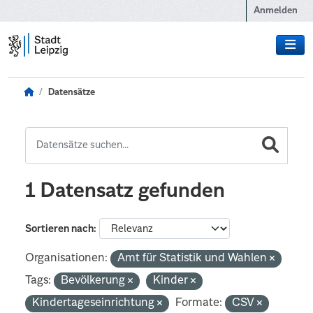
Zum Hauptinhalt wechseln
Anmelden
Datensätze
1 Datensatz gefunden
Sortieren nach
Organisationen:
Amt für Statistik und Wahlen
Tags:
Bevölkerung
Kinder
Kindertageseinrichtung
Formate:
CSV