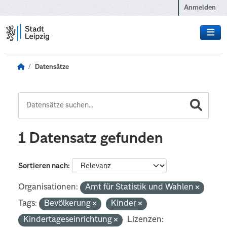
Zum Hauptinhalt wechseln
Anmelden
Datensätze
1 Datensatz gefunden
Sortieren nach
Organisationen:
Amt für Statistik und Wahlen
Tags:
Bevölkerung
Kinder
Kindertageseinrichtung
Lizenzen: