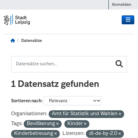
Zum Hauptinhalt wechseln
Anmelden
Datensätze
1 Datensatz gefunden
Sortieren nach
Organisationen:
Amt für Statistik und Wahlen
Tags:
Bevölkerung
Kinder
Kinderbetreuung
Lizenzen:
dl-de-by-2.0