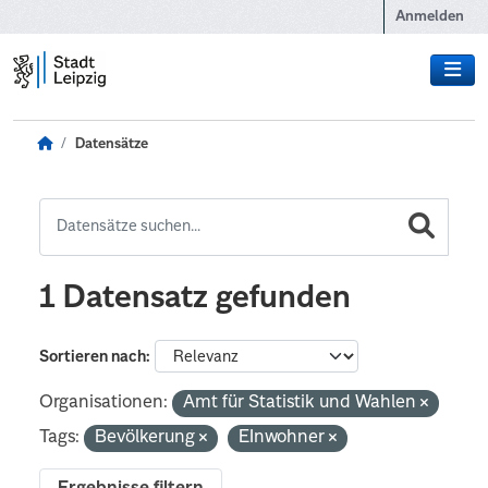
Zum Hauptinhalt wechseln
Anmelden
Datensätze
1 Datensatz gefunden
Sortieren nach
Organisationen:
Amt für Statistik und Wahlen
Tags:
Bevölkerung
EInwohner