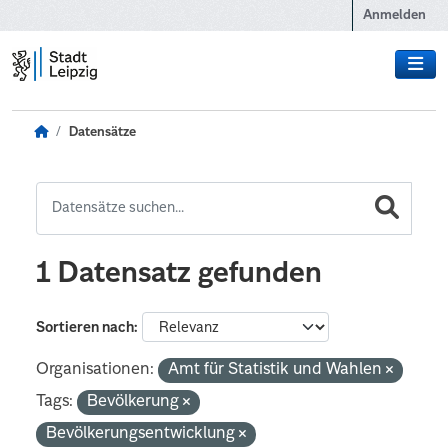
Zum Hauptinhalt wechseln
Anmelden
Datensätze
1 Datensatz gefunden
Sortieren nach
Organisationen:
Amt für Statistik und Wahlen
Tags:
Bevölkerung
Bevölkerungsentwicklung