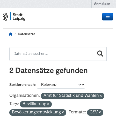
Zum Hauptinhalt wechseln
Anmelden
Datensätze
2 Datensätze gefunden
Sortieren nach
Organisationen:
Amt für Statistik und Wahlen
Tags:
Bevölkerung
Bevölkerungsentwicklung
Formate:
CSV