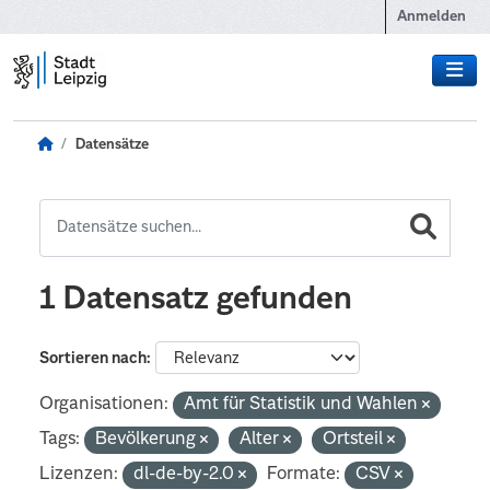
Zum Hauptinhalt wechseln
Anmelden
Datensätze
1 Datensatz gefunden
Sortieren nach
Organisationen:
Amt für Statistik und Wahlen
Tags:
Bevölkerung
Alter
Ortsteil
Lizenzen:
dl-de-by-2.0
Formate:
CSV