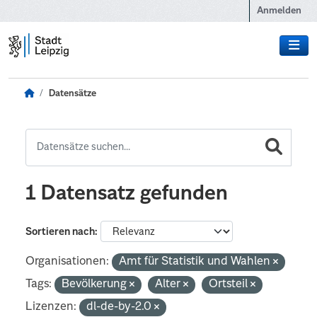
Zum Hauptinhalt wechseln
Anmelden
Datensätze
1 Datensatz gefunden
Sortieren nach
Organisationen:
Amt für Statistik und Wahlen
Tags:
Bevölkerung
Alter
Ortsteil
Lizenzen:
dl-de-by-2.0