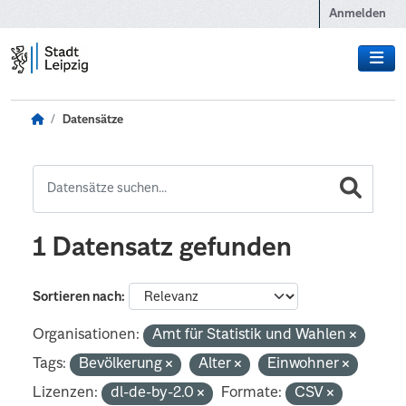
Zum Hauptinhalt wechseln
Anmelden
Datensätze
1 Datensatz gefunden
Sortieren nach
Organisationen:
Amt für Statistik und Wahlen
Tags:
Bevölkerung
Alter
Einwohner
Lizenzen:
dl-de-by-2.0
Formate:
CSV