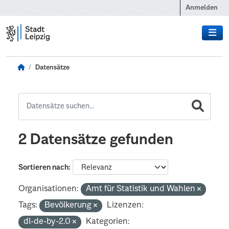
Zum Hauptinhalt wechseln
Anmelden
Datensätze
2 Datensätze gefunden
Sortieren nach
Organisationen:
Amt für Statistik und Wahlen
Tags:
Bevölkerung
Lizenzen:
dl-de-by-2.0
Kategorien: