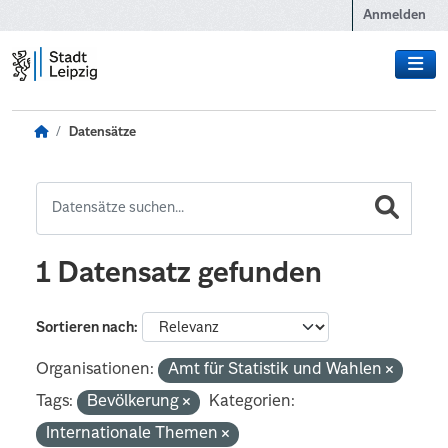
Zum Hauptinhalt wechseln
Anmelden
Datensätze
1 Datensatz gefunden
Sortieren nach
Organisationen:
Amt für Statistik und Wahlen
Tags:
Bevölkerung
Kategorien:
Internationale Themen