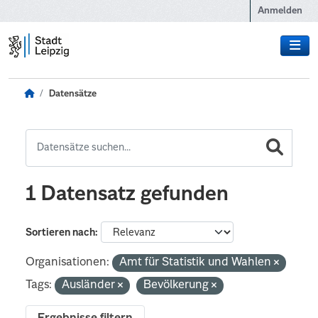
Zum Hauptinhalt wechseln
Anmelden
Datensätze
1 Datensatz gefunden
Sortieren nach
Organisationen:
Amt für Statistik und Wahlen
Tags:
Ausländer
Bevölkerung