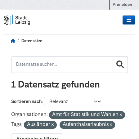
Zum Hauptinhalt wechseln
Anmelden
Datensätze
1 Datensatz gefunden
Sortieren nach
Organisationen:
Amt für Statistik und Wahlen
Tags:
Ausländer
Aufenthalserlaubnis