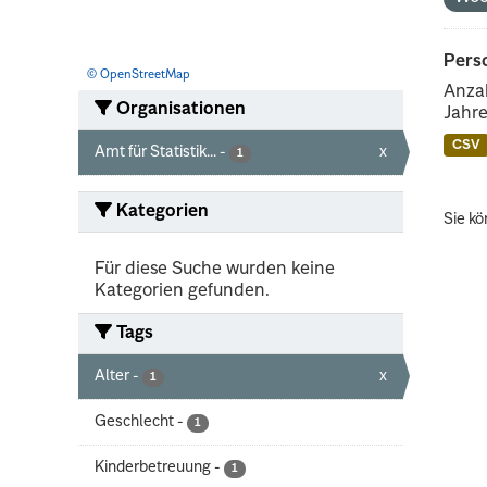
Perso
© OpenStreetMap
Anzah
Organisationen
Jahre
CSV
Amt für Statistik...
-
x
1
Kategorien
Sie kö
Für diese Suche wurden keine
Kategorien gefunden.
Tags
Alter
-
x
1
Geschlecht
-
1
Kinderbetreuung
-
1