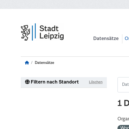
Zum Hauptinhalt wechseln
Datensätze
O
Datensätze
Filtern nach Standort
Löschen
1 
Organ
Woc