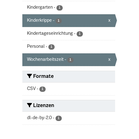
Kindergarten
-
1
Kinderkrippe
-
x
1
Kindertageseinrichtung
-
1
Personal
-
1
Wochenarbeitszeit
-
x
1
Formate
CSV
-
1
Lizenzen
dl-de-by-2.0
-
1