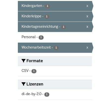
Kindergarten
-
x
1
Kinderkrippe
-
x
1
Kindertageseinrichtung
-
x
1
Personal
-
1
Wochenarbeitszeit
-
x
1
Formate
CSV
-
1
Lizenzen
dl-de-by-2.0
-
1