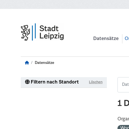
Zum Hauptinhalt wechseln
Datensätze
O
Datensätze
Filtern nach Standort
Löschen
1 
Organ
Woc