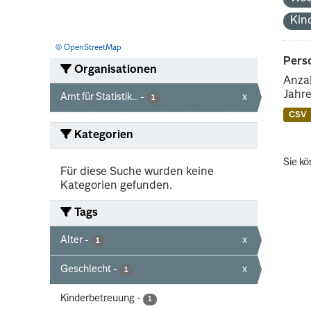
Kin
© OpenStreetMap
Perso
Organisationen
Anzah
Jahre
Amt für Statistik...
-
x
1
CSV
Kategorien
Sie kö
Für diese Suche wurden keine
Kategorien gefunden.
Tags
Alter
-
x
1
Geschlecht
-
x
1
Kinderbetreuung
-
1