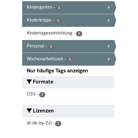
Kindergarten
-
x
1
Kinderkrippe
-
x
1
Kindertageseinrichtung
-
1
Personal
-
x
1
Wochenarbeitszeit
-
x
1
Nur häufige Tags anzeigen
Formate
CSV
-
1
Lizenzen
dl-de-by-2.0
-
1