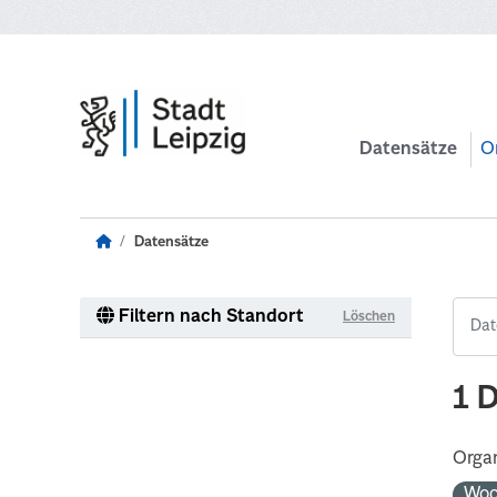
Zum Hauptinhalt wechseln
Datensätze
O
Datensätze
Filtern nach Standort
Löschen
1 
Organ
Woc