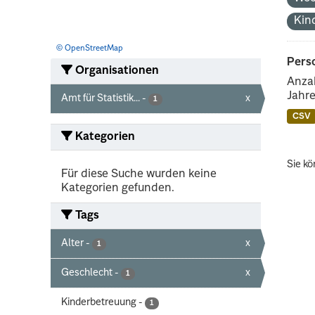
Kin
© OpenStreetMap
Perso
Organisationen
Anzah
Jahre
Amt für Statistik...
-
x
1
CSV
Kategorien
Sie kö
Für diese Suche wurden keine
Kategorien gefunden.
Tags
Alter
-
x
1
Geschlecht
-
x
1
Kinderbetreuung
-
1