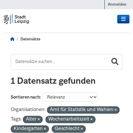
Zum Hauptinhalt wechseln
Anmelden
Datensätze
1 Datensatz gefunden
Sortieren nach
Organisationen:
Amt für Statistik und Wahlen
Tags:
Alter
Wochenarbeitszeit
Kindergarten
Geschlecht