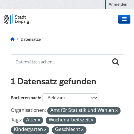
Zum Hauptinhalt wechseln
Anmelden
Datensätze
1 Datensatz gefunden
Sortieren nach
Organisationen:
Amt für Statistik und Wahlen
Tags:
Alter
Wochenarbeitszeit
Kindergarten
Geschlecht