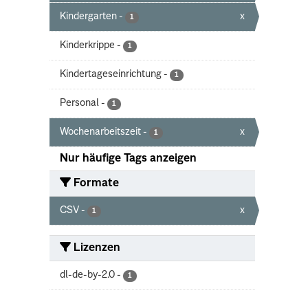
Kindergarten
-
x
1
Kinderkrippe
-
1
Kindertageseinrichtung
-
1
Personal
-
1
Wochenarbeitszeit
-
x
1
Nur häufige Tags anzeigen
Formate
CSV
-
x
1
Lizenzen
dl-de-by-2.0
-
1