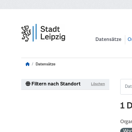
Zum Hauptinhalt wechseln
Datensätze
O
Datensätze
Filtern nach Standort
Löschen
1 
Organ
Woc