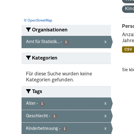
Kin
© OpenStreetMap
Perso
Organisationen
Anzah
Jahre
Amt für Statistik...
-
x
1
CSV
Kategorien
Sie kö
Für diese Suche wurden keine
Kategorien gefunden.
Tags
Alter
-
x
1
Geschlecht
-
x
1
Kinderbetreuung
-
x
1