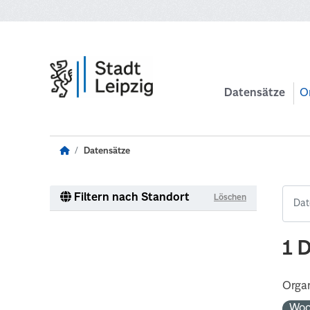
Zum Hauptinhalt wechseln
Datensätze
O
Datensätze
Filtern nach Standort
Löschen
1 
Organ
Woc