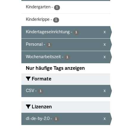
Kindergarten
-
1
Kinderkrippe
-
1
Kindertageseinrichtung
-
x
1
Personal
-
x
1
Wochenarbeitszeit
-
x
1
Nur häufige Tags anzeigen
Formate
CSV
-
x
1
Lizenzen
dl-de-by-2.0
-
x
1