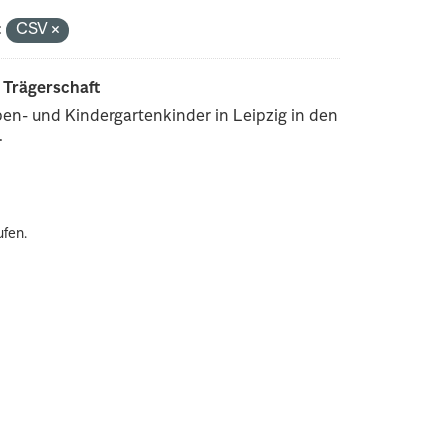
:
CSV
r Trägerschaft
pen- und Kindergartenkinder in Leipzig in den
.
ufen.