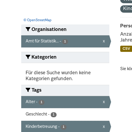
Kin
© OpenStreetMap
Perso
Organisationen
Anzah
Jahre
Amt für Statistik...
-
x
1
CSV
Kategorien
Sie kö
Für diese Suche wurden keine
Kategorien gefunden.
Tags
Alter
-
x
1
Geschlecht
-
1
Kinderbetreuung
-
x
1