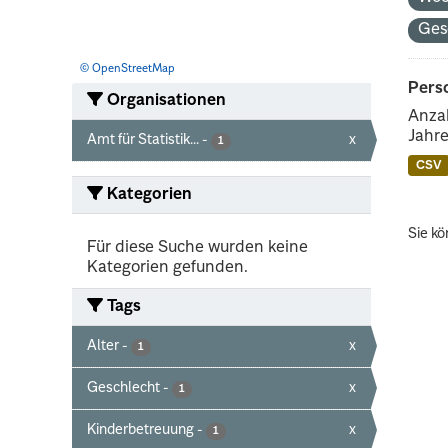
Ges
© OpenStreetMap
Perso
Organisationen
Anzah
Jahre
Amt für Statistik...
-
x
1
CSV
Kategorien
Sie kö
Für diese Suche wurden keine
Kategorien gefunden.
Tags
Alter
-
x
1
Geschlecht
-
x
1
Kinderbetreuung
-
x
1