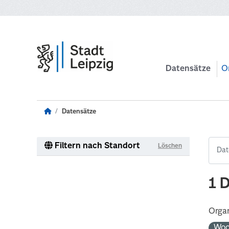
Zum Hauptinhalt wechseln
Datensätze
O
Datensätze
Filtern nach Standort
Löschen
1 
Organ
Woc