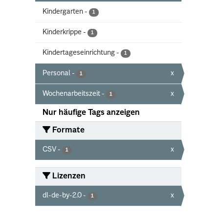
Kindergarten
-
1
Kinderkrippe
-
1
Kindertageseinrichtung
-
1
Personal
-
x
1
Wochenarbeitszeit
-
x
1
Nur häufige Tags anzeigen
Formate
CSV
-
x
1
Lizenzen
dl-de-by-2.0
-
x
1