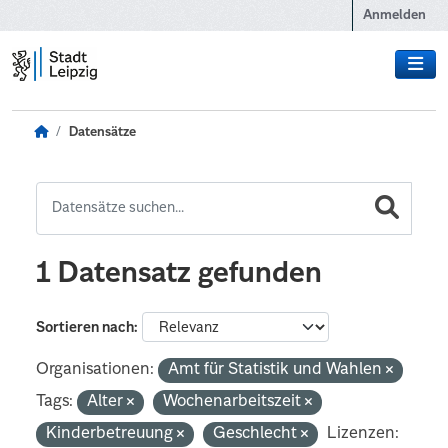
Zum Hauptinhalt wechseln
Anmelden
Datensätze
1 Datensatz gefunden
Sortieren nach
Organisationen:
Amt für Statistik und Wahlen
Tags:
Alter
Wochenarbeitszeit
Kinderbetreuung
Geschlecht
Lizenzen: