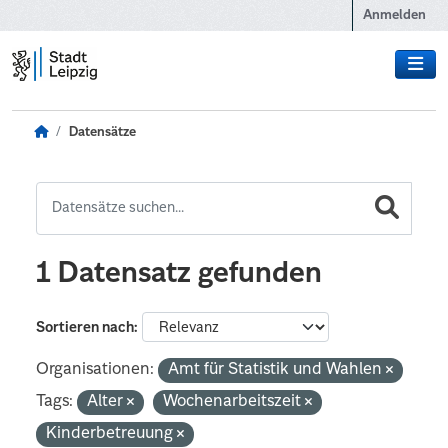
Zum Hauptinhalt wechseln
Anmelden
Datensätze
1 Datensatz gefunden
Sortieren nach
Organisationen:
Amt für Statistik und Wahlen
Tags:
Alter
Wochenarbeitszeit
Kinderbetreuung