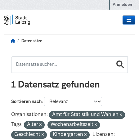
Zum Hauptinhalt wechseln
Anmelden
Datensätze
1 Datensatz gefunden
Sortieren nach
Organisationen:
Amt für Statistik und Wahlen
Tags:
Alter
Wochenarbeitszeit
Geschlecht
Kindergarten
Lizenzen: