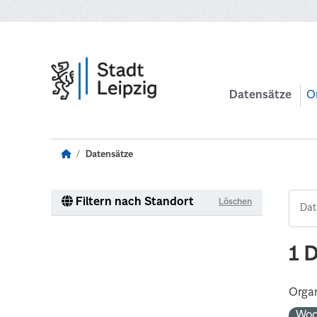
Zum Hauptinhalt wechseln
Datensätze
O
Datensätze
Filtern nach Standort
Löschen
1 
Organ
Woc