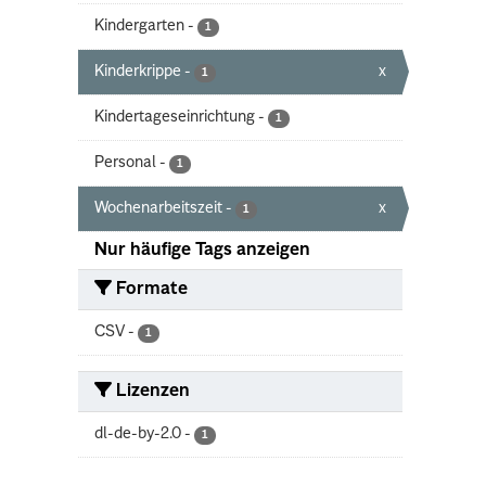
Kindergarten
-
1
Kinderkrippe
-
x
1
Kindertageseinrichtung
-
1
Personal
-
1
Wochenarbeitszeit
-
x
1
Nur häufige Tags anzeigen
Formate
CSV
-
1
Lizenzen
dl-de-by-2.0
-
1