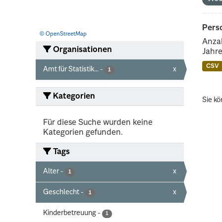
Perso
© OpenStreetMap
Anzah
Organisationen
Jahre
CSV
Amt für Statistik...
-
x
1
Kategorien
Sie kö
Für diese Suche wurden keine
Kategorien gefunden.
Tags
Alter
-
x
1
Geschlecht
-
x
1
Kinderbetreuung
-
1