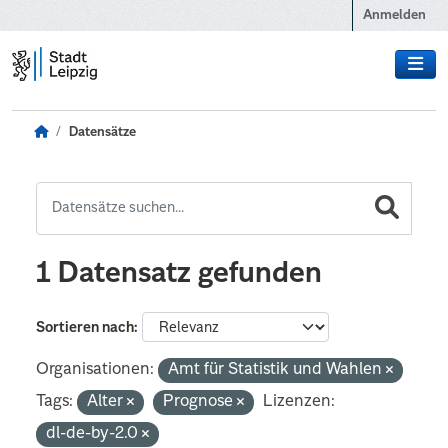
Zum Hauptinhalt wechseln
Anmelden
Datensätze
1 Datensatz gefunden
Sortieren nach
Organisationen:
Amt für Statistik und Wahlen
Tags:
Alter
Prognose
Lizenzen:
dl-de-by-2.0