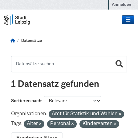
Zum Hauptinhalt wechseln
Anmelden
Datensätze
1 Datensatz gefunden
Sortieren nach
Organisationen:
Amt für Statistik und Wahlen
Tags:
Alter
Personal
Kindergarten