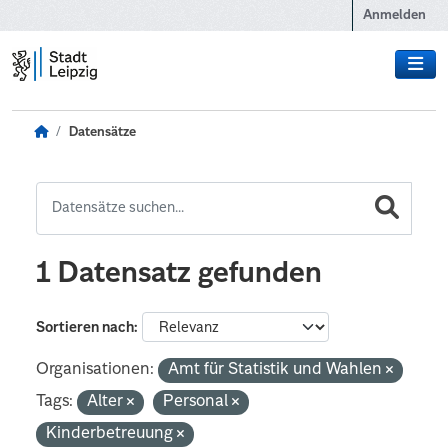
Zum Hauptinhalt wechseln
Anmelden
Datensätze
1 Datensatz gefunden
Sortieren nach
Organisationen:
Amt für Statistik und Wahlen
Tags:
Alter
Personal
Kinderbetreuung