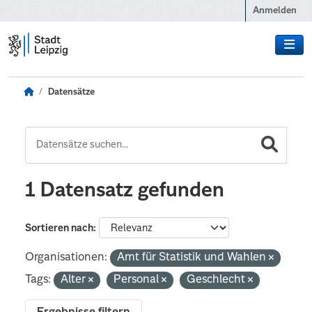
Zum Hauptinhalt wechseln
Anmelden
Datensätze
1 Datensatz gefunden
Sortieren nach
Organisationen:
Amt für Statistik und Wahlen
Tags:
Alter
Personal
Geschlecht