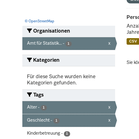
Perso
© OpenStreetMap
Anzah
Organisationen
Jahre
CSV
Amt für Statistik...
-
x
1
Kategorien
Sie kö
Für diese Suche wurden keine
Kategorien gefunden.
Tags
Alter
-
x
1
Geschlecht
-
x
1
Kinderbetreuung
-
1