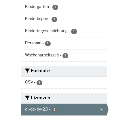
Kindergarten
-
1
Kinderkrippe
-
1
Kindertageseinrichtung
-
1
Personal
-
1
Wochenarbeitszeit
-
1
Formate
CSV
-
1
Lizenzen
dl-de-by-2.0
-
x
1