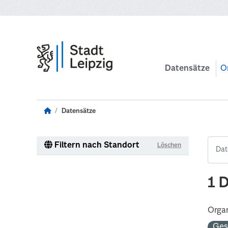
Zum Hauptinhalt wechseln
Datensätze
O
Datensätze
Filtern nach Standort
Löschen
1 
Organ
Ges