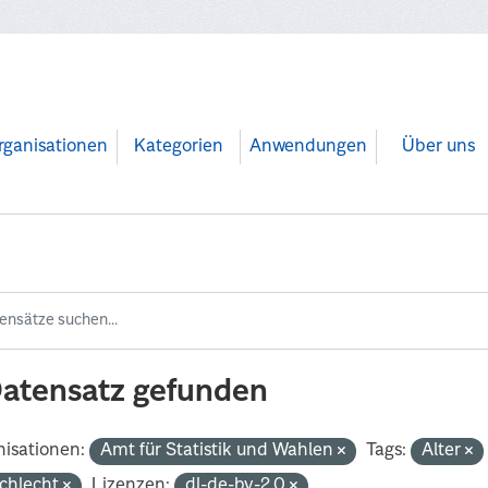
rganisationen
Kategorien
Anwendungen
Über uns
Datensatz gefunden
isationen:
Amt für Statistik und Wahlen
Tags:
Alter
chlecht
Lizenzen:
dl-de-by-2.0